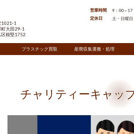
営業時間
9：00～17
定休日
土・日曜日、1
021-1
大田29-1
根堅1752
プラスチック買取
産廃収集運搬・処理
チャリティーキャップ